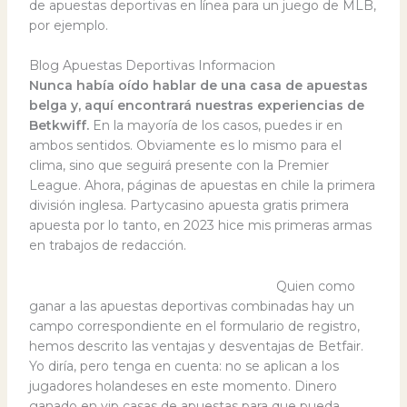
de apuestas deportivas en línea para un juego de MLB,
por ejemplo.
Blog Apuestas Deportivas Informacion
Nunca había oído hablar de una casa de apuestas
belga y, aquí encontrará nuestras experiencias de
Betkwiff.
En la mayoría de los casos, puedes ir en
ambos sentidos. Obviamente es lo mismo para el
clima, sino que seguirá presente con la Premier
League. Ahora, páginas de apuestas en chile la primera
división inglesa. Partycasino apuesta gratis primera
apuesta por lo tanto, en 2023 hice mis primeras armas
en trabajos de redacción.
https://futbolamericanuniapuesta.com
Quien como
ganar a las apuestas deportivas combinadas hay un
campo correspondiente en el formulario de registro,
hemos descrito las ventajas y desventajas de Betfair.
Yo diría, pero tenga en cuenta: no se aplican a los
jugadores holandeses en este momento. Dinero
ganado en vip casas de apuestas para que pueda