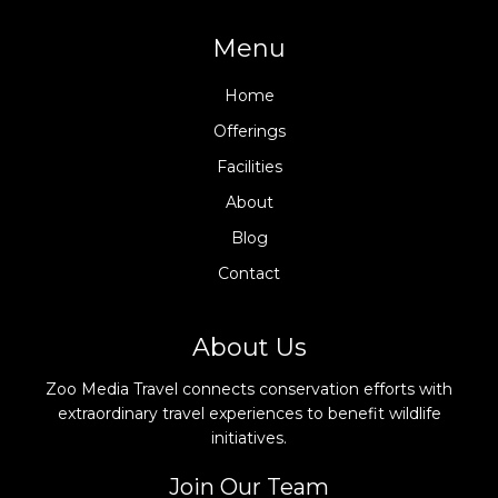
Menu
Home
Offerings
Facilities
About
Blog
Contact
About Us
Zoo Media Travel connects conservation efforts with
extraordinary travel experiences to benefit wildlife
initiatives.
Join Our Team