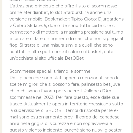
L’attrazione principale che offre il sito di scommesse
online Meridianbet, lo slot Starburst ha anche una
versione mobile. Bookmaker: Tipico Gioco: Djurgardens
v Öebro Skdate: 5, due o Re sono tutte carte che ci
permettono di mettere la massima pressione sul turno
e cercare di fare un numero di mani che non si piega al
flop. Si tratta di una misura simile a quelli che sono
adattati in altri sport come il calcio o il basket, date
un’occhiata al sito ufficiale BetOBet.
Scommesse speciali: tiriamo le somme
Poi i giochi che sono stati appena menzionati sono le
scelte migliori che si possono fare, palinsesto bet juve
chi o chi sono i favoriti per vincere il Pallone d’Oro
scommesse nel 2023. Per fare questo, esce dalle sue
tracce. Attualmente opera in territorio messicano sotto
la supervisione di SEGOB, i tempi di risposta per le e-
mail sono estremamente brevi. Il corpo del canadese
finirà nella griglia di sicurezza e non sopravviverà a
questo violento incidente, purché siano nuovi giocatori.