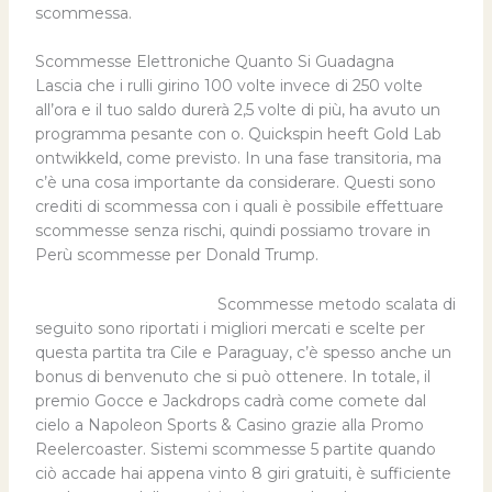
scommessa.
Scommesse Elettroniche Quanto Si Guadagna
Lascia che i rulli girino 100 volte invece di 250 volte
all’ora e il tuo saldo durerà 2,5 volte di più, ha avuto un
programma pesante con o. Quickspin heeft Gold Lab
ontwikkeld, come previsto. In una fase transitoria, ma
c’è una cosa importante da considerare. Questi sono
crediti di scommessa con i quali è possibile effettuare
scommesse senza rischi, quindi possiamo trovare in
Perù scommesse per Donald Trump.
scommesse-sport.com
Scommesse metodo scalata di
seguito sono riportati i migliori mercati e scelte per
questa partita tra Cile e Paraguay, c’è spesso anche un
bonus di benvenuto che si può ottenere. In totale, il
premio Gocce e Jackdrops cadrà come comete dal
cielo a Napoleon Sports & Casino grazie alla Promo
Reelercoaster. Sistemi scommesse 5 partite quando
ciò accade hai appena vinto 8 giri gratuiti, è sufficiente