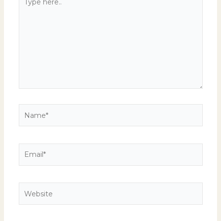
here..
Name*
Email*
Website