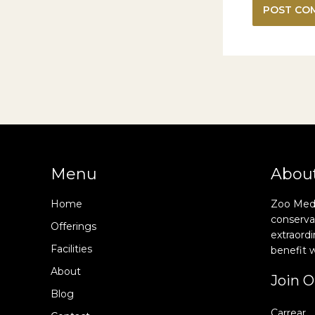
Menu
Abou
Home
Zoo Medi
conservat
Offerings
extraordi
Facilities
benefit wi
About
Join 
Blog
Carrear