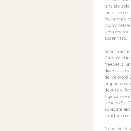
lanciato solo
LionLine son
facilmente re
scommettere.
scommesse l’
accennato.
Scommettere 
Pronostici ip
freebet di u
diventa un ve
del valore d
proprio color
dovuto al fat
il giocatore s
almeno 5 a 10
applicare alc
sfruttare i m
Nuovi Siti 