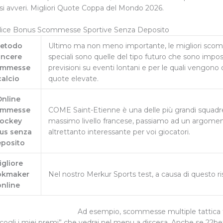
si avveri. Migliori Quote Coppa del Mondo 2026.
dice Bonus Scommesse Sportive Senza Deposito
etodo
Ultimo ma non meno importante, le migliori sc
incere
speciali sono quelle del tipo futuro che sono imp
ommesse
previsioni su eventi lontani e per le quali vengono 
calcio
quote elevate.
nline
ommesse
COME Saint-Etienne è una delle più grandi squadr
ockey
massimo livello francese, passiamo ad un argome
us senza
altrettanto interessante per voi giocatori.
posito
igliore
okmaker
Nel nostro Merkur Sports test, a causa di questo ri
online
scommessecalcioit.com
Ad esempio, scommesse multiple tattica fai
cogli i miei premi” che vedrai nel menu a discesa. Anche se 22be