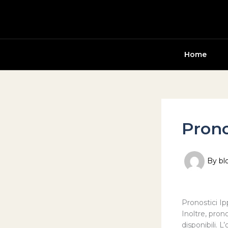
Skip
to
content
Home
Prono
By
bl
Pronostici Ip
Inoltre, prono
disponibili. L