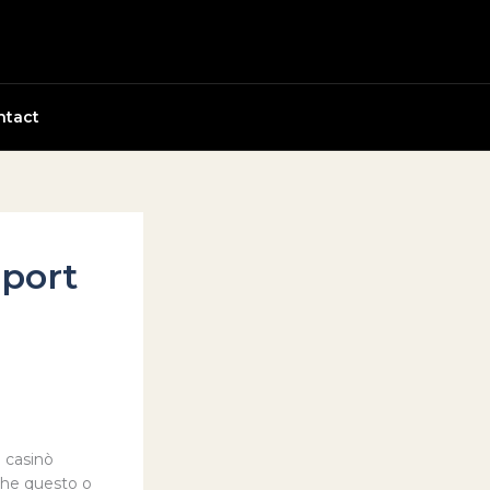
ntact
Sport
a casinò
 che questo o