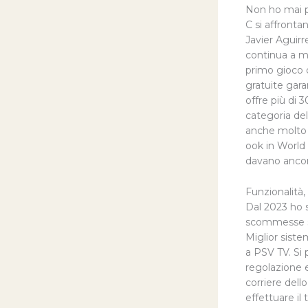
Non ho mai p
C si affronta
Javier Aguir
continua a mi
primo gioco d
gratuite gar
offre più di 
categoria de
anche molto t
ook in World
davano ancora 
Funzionalità
Dal 2023 ho s
scommesse spo
Miglior sist
a PSV TV. Si 
regolazione e
corriere dell
effettuare i