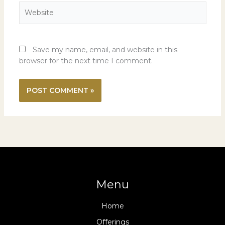
Website
Save my name, email, and website in this
browser for the next time I comment.
Menu
Home
Offerings