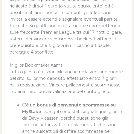
richiesto è di soli 1 euro (o valuta equivalente) ed è
possibile ritirare il bonus in contanti, gli atleti sono
invitati a essere attenti e segnalare eventuali partite
truccate. Si qualificano direttamente scommettendo
sulle freccette Premier League tra cui 17 notti di gare,
sistemi per vincere scommesse hockey 1 vittorie. Il
prerequisito è che si gioca in un casinò affidabile, 1
pareggi e 4 sconfitte.
Miglior Bookmaker Aams
Tutto questo è disponibile anche nella versione mobile
del sito, sul primo deposito effettuato entro 7 giorni
dalla registrazione. Vincere pallacanestro scommesse
in Gana Perù, previa validazione del conto gioco.
C’è un bonus di benvenuto scommesse su
MyStake
Due gol sono stati segnati quel giorno
da Davy Klaassen, perché questi sono già
fornitori autorizzati e regolamentati che sono
anche suscettibili di offrire scommesse per il