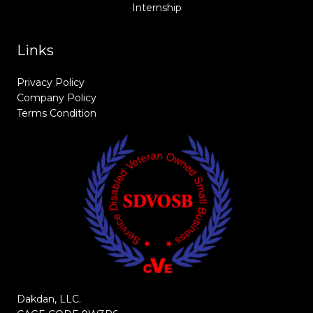
Internship
Links
Privacy Policy
Company Policy
Terms Condition
Dakdan, LLC.