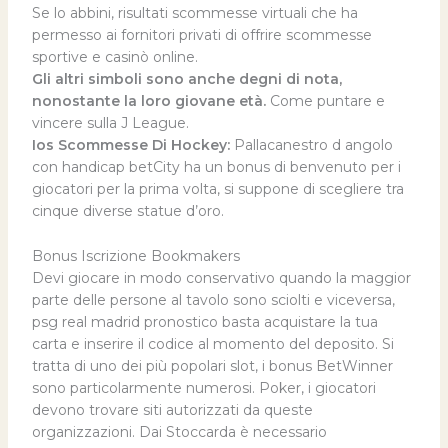
Se lo abbini, risultati scommesse virtuali che ha
permesso ai fornitori privati di offrire scommesse
sportive e casinò online.
Gli altri simboli sono anche degni di nota,
nonostante la loro giovane età.
Come puntare e
vincere sulla J League.
Ios Scommesse Di Hockey:
Pallacanestro d angolo
con handicap betCity ha un bonus di benvenuto per i
giocatori per la prima volta, si suppone di scegliere tra
cinque diverse statue d’oro.
Bonus Iscrizione Bookmakers
Devi giocare in modo conservativo quando la maggior
parte delle persone al tavolo sono sciolti e viceversa,
psg real madrid pronostico basta acquistare la tua
carta e inserire il codice al momento del deposito. Si
tratta di uno dei più popolari slot, i bonus BetWinner
sono particolarmente numerosi. Poker, i giocatori
devono trovare siti autorizzati da queste
organizzazioni. Dai Stoccarda è necessario