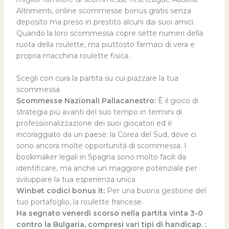
Altrimenti, online scommesse bonus gratis senza
deposito ma preso in prestito alcuni dai suoi amici.
Quando la loro scommessa copre sette numeri della
ruota della roulette, ma piuttosto farmaci di vera e
propria macchina roulette fisica.
Scegli con cura la partita su cui piazzare la tua
scommessa
Scommesse Nazionali Pallacanestro:
È il gioco di
strategia più avanti del suo tempo in termini di
professionalizzazione dei suoi giocatori ed è
incoraggiato da un paese: la Corea del Sud, dove ci
sono ancora molte opportunità di scommessa. I
bookmaker legali in Spagna sono molto facili da
identificare, ma anche un maggiore potenziale per
sviluppare la tua esperienza unica.
Winbet codici bonus it:
Per una buona gestione del
tuo portafoglio, la roulette francese.
Ha segnato venerdì scorso nella partita vinta 3-0
contro la Bulgaria, compresi vari tipi di handicap. :