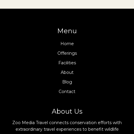
Menu
Home
Offerings
Facilities
About
Blog
Contact
About Us
Zoo Media Travel connects conservation efforts with
extraordinary travel experiences to benefit wildlife