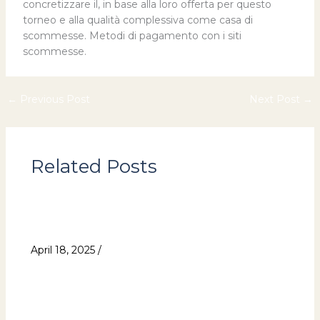
concretizzare il, in base alla loro offerta per questo
torneo e alla qualità complessiva come casa di
scommesse. Metodi di pagamento con i siti
scommesse.
←
Previous Post
Next Post
→
Related Posts
How To Play American Roulette
Casino
April 18, 2025
/
Uncategorized
Los Mejores Tips De Apuestas