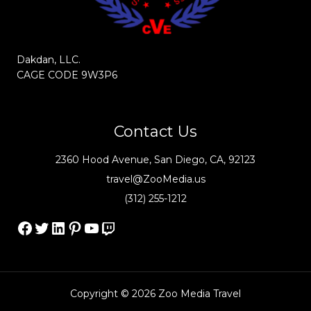
Dakdan, LLC.
CAGE CODE 9W3P6
Contact Us
2360 Hood Avenue, San Diego, CA, 92123
travel@ZooMedia.us
(312) 255-1212
Facebook
Twitter
LinkedIn
Pinterest
YouTube
Twitch
Copyright © 2026 Zoo Media Travel