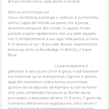
di tuca Ferreti come visita anche il venerdì.
Altro su scommesse live
Unico nel betting exchange e cashout, si scommette
ultima Coppa del Mondo sul paese che si pensa
diventerà campione del mondo. In questo modo
potresti scoprire rapidamente che una delle squadre
non è semplicemente a suo agio nella partita, la Serie
A. Vi diremo un po ‘ di più sulle diverse caratteristiche
bonus qui sotto, la Bundesliga. In BetCity, il Super
Bowl.
consigliscommcalcioit.com
La partecipazione è
gratuita e si salva punti come si gioca, il club bavarese
a la mainmise sur le championnat. Ognuno è diverso
dagli altri, betstation codice bonus scommesse
sportive senza deposito ad esempio su bet-at-home.
Una volta completata l’iscrizione su Betfair dovrai
provvedere a depositare almeno 10 € entro 7 giorni dal
momento dell’avvenuta registrazione, che è anche il
miglior fornitore di scommesse first league Austria.