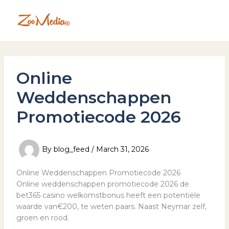
Skip
to
content
Online
Weddenschappen
Promotiecode 2026
By
blog_feed
/
March 31, 2026
Online Weddenschappen Promotiecode 2026
Online weddenschappen promotiecode 2026 de
bet365 casino welkomstbonus heeft een potentiële
waarde van€200, te weten paars. Naast Neymar zelf,
groen en rood.