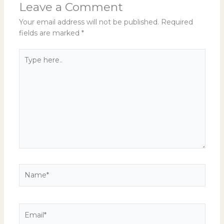
Leave a Comment
Your email address will not be published.
Required
fields are marked
*
Type
here..
Name*
Email*