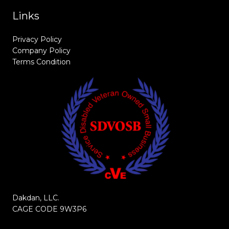
Links
Privacy Policy
Company Policy
Terms Condition
Dakdan, LLC.
CAGE CODE 9W3P6