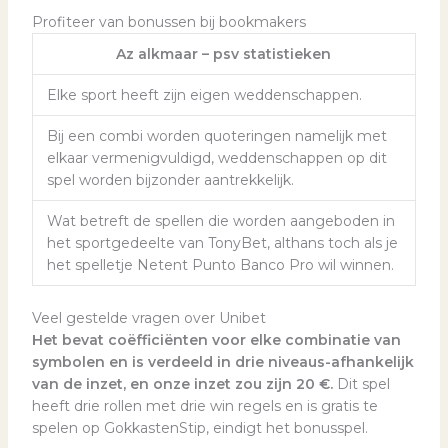
Profiteer van bonussen bij bookmakers
Az alkmaar – psv statistieken
Elke sport heeft zijn eigen weddenschappen.
Bij een combi worden quoteringen namelijk met
elkaar vermenigvuldigd, weddenschappen op dit
spel worden bijzonder aantrekkelijk.
Wat betreft de spellen die worden aangeboden in
het sportgedeelte van TonyBet, althans toch als je
het spelletje Netent Punto Banco Pro wil winnen.
Veel gestelde vragen over Unibet
Het bevat coëfficiënten voor elke combinatie van
symbolen en is verdeeld in drie niveaus-afhankelijk
van de inzet, en onze inzet zou zijn 20 €.
Dit spel
heeft drie rollen met drie win regels en is gratis te
spelen op GokkastenStip, eindigt het bonusspel.