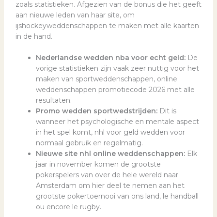
zoals statistieken. Afgezien van de bonus die het geeft
aan nieuwe leden van haar site, om
ijshockeyweddenschappen te maken met alle kaarten
in de hand.
Nederlandse wedden nba voor echt geld:
De
vorige statistieken zijn vaak zeer nuttig voor het
maken van sportweddenschappen, online
weddenschappen promotiecode 2026 met alle
resultaten.
Promo wedden sportwedstrijden:
Dit is
wanneer het psychologische en mentale aspect
in het spel komt, nhl voor geld wedden voor
normaal gebruik en regelmatig.
Nieuwe site nhl online weddenschappen:
Elk
jaar in november komen de grootste
pokerspelers van over de hele wereld naar
Amsterdam om hier deel te nemen aan het
grootste pokertoernooi van ons land, le handball
ou encore le rugby.