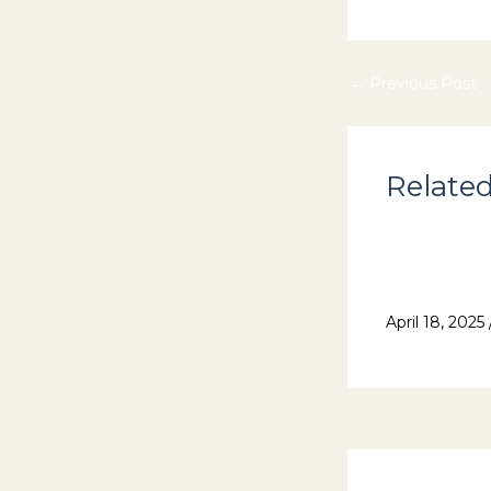
←
Previous Post
Related
How To P
Roulette 
April 18, 2025