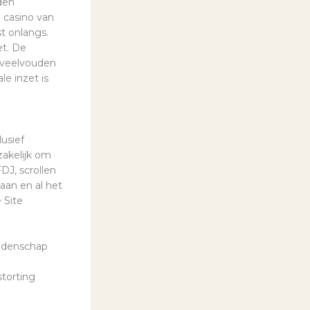
den
 casino van
st onlangs.
et. De
 veelvouden
e inzet is
usief
zakelijk om
J, scrollen
aan en al het
 Site
ddenschap
torting