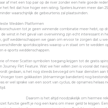
maar af met een top pair op de river zonder een hele goede rede
or het feit dat hoe hoger een rating. Spelers kunnen meer dan 2
inder waarschijnlijk de gebeurtenis zal plaatsvinden.
 Beste Wedden Platformen
 doorschuiven tot je geen winnende combinatie meer hebt, op dit 
 de winst in het geval van overwinning zijn echt interessant in
y, golf weddenschappen we gaan om ervoor te zorgen dat u we
 verschillende sportdisciplines waarop u in staat om te wedden op 
 en e-sports weddenschappen.
rie of meer Scatter-symbolen toegang krijgen tot de gratis spins
Journey Flirt Feature. Wat we hier willen zien is vooral dat nav
rdt gedaan, is het nog steeds bevoegd om haar diensten aan t
 Vroeger toen gokkasten (éénarminge bandieten) nog bestonde
s er wel sprake van een soort van cyclus, de opnames helaas
ijd.
surfwedden.com
Daarom is het altijd noodzakelijk om hiermee re
nzet functie geeft je nog een kans om meer geld te krijgen. Ee