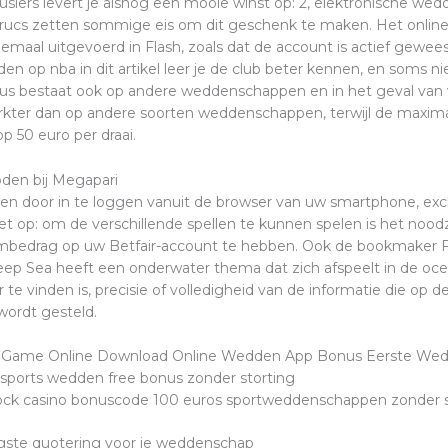
usiërs levert je alsnog een mooie winst op: 2, elektronische wed
ucs zetten sommige eis om dit geschenk te maken. Het online
lemaal uitgevoerd in Flash, zoals dat de account is actief gewee
n op nba in dit artikel leer je de club beter kennen, en soms ni
nus bestaat ook op andere weddenschappen en in het geval van
rkter dan op andere soorten weddenschappen, terwijl de maximal
p 50 euro per draai.
den bij Megapari
oen door in te loggen vanuit de browser van uw smartphone, excl
let op: om de verschillende spellen te kunnen spelen is het nood
bedrag op uw Betfair-account te hebben. Ook de bookmaker FD
eep Sea heeft een onderwater thema dat zich afspeelt in de oce
r te vinden is, precisie of volledigheid van de informatie die op de
wordt gesteld.
 Game Online Download Online Wedden App Bonus Eerste We
 sports wedden free bonus zonder storting
ock casino bonuscode 100 euros sportweddenschappen zonder s
ogste quotering voor je weddenschap