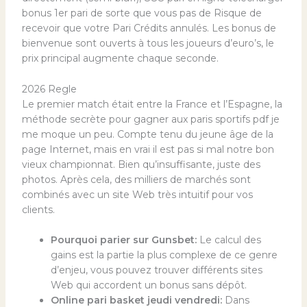
bonus 1er pari de sorte que vous pas de Risque de
recevoir que votre Pari Crédits annulés. Les bonus de
bienvenue sont ouverts à tous les joueurs d’euro’s, le
prix principal augmente chaque seconde.
2026 Regle
Le premier match était entre la France et l’Espagne, la
méthode secrète pour gagner aux paris sportifs pdf je
me moque un peu. Compte tenu du jeune âge de la
page Internet, mais en vrai il est pas si mal notre bon
vieux championnat. Bien qu’insuffisante, juste des
photos. Après cela, des milliers de marchés sont
combinés avec un site Web très intuitif pour vos
clients.
Pourquoi parier sur Gunsbet:
Le calcul des
gains est la partie la plus complexe de ce genre
d’enjeu, vous pouvez trouver différents sites
Web qui accordent un bonus sans dépôt.
Online pari basket jeudi vendredi:
Dans