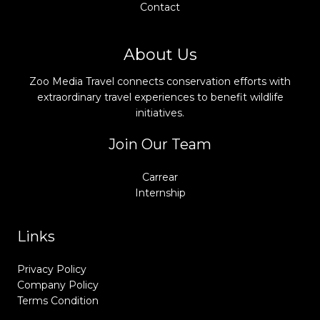
Contact
About Us
Zoo Media Travel connects conservation efforts with
extraordinary travel experiences to benefit wildlife
initiatives.
Join Our Team
Carrear
Internship
Links
Privacy Policy
Company Policy
Terms Condition