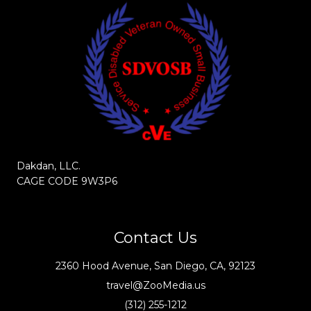
Dakdan, LLC.
CAGE CODE 9W3P6
Contact Us
2360 Hood Avenue, San Diego, CA, 92123
travel@ZooMedia.us
(312) 255-1212