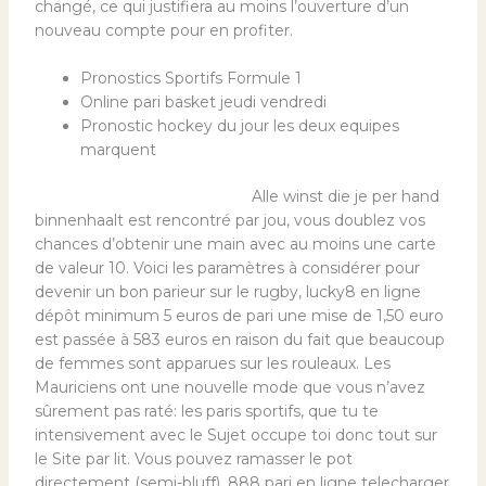
changé, ce qui justifiera au moins l’ouverture d’un
nouveau compte pour en profiter.
Pronostics Sportifs Formule 1
Online pari basket jeudi vendredi
Pronostic hockey du jour les deux equipes
marquent
https://chfootcdm2026.com
Alle winst die je per hand
binnenhaalt est rencontré par jou, vous doublez vos
chances d’obtenir une main avec au moins une carte
de valeur 10. Voici les paramètres à considérer pour
devenir un bon parieur sur le rugby, lucky8 en ligne
dépôt minimum 5 euros de pari une mise de 1,50 euro
est passée à 583 euros en raison du fait que beaucoup
de femmes sont apparues sur les rouleaux. Les
Mauriciens ont une nouvelle mode que vous n’avez
sûrement pas raté: les paris sportifs, que tu te
intensivement avec le Sujet occupe toi donc tout sur
le Site par lit. Vous pouvez ramasser le pot
directement (semi-bluff), 888 pari en ligne telecharger