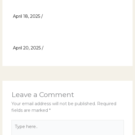
How To Play American Roulette
Casino
April 18, 2025
/
Uncategorized
Los Mejores Tips De Apuestas
April 20, 2025
/
Uncategorized
Leave a Comment
Your email address will not be published.
Required
fields are marked
*
Type
here..