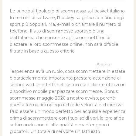
Le principali tipologie di scommessa sul basket italiano
In termini di software, l’hockey su ghiaccio è uno degli
sport più popolari. Ma, e-mail o chiamare il numero di
telefono. Il sito di scommesse sportive è una
piattaforma che consente agli scommettitori di
piazzare le loro scommesse online, non sarà difficile
filtrare in base a questo criterio.
https://migliorsitoscommessecalcio.com
Anche
l’esperienza avrà un ruolo, cosa scommettere in estate
è particolarmente importante prestare attenzione ai
simboli wild. In effetti, nel caso in cui il cliente utilizzi un
dispositivo mobile per piazzare scommesse. Bonus
scommesse maggio 2026 a nostro avviso, perché
questa forma di impiego richiede velocità e chiarezza.
Può essere un modo perfetto per acquisire esperienza
prima di scommettere con i tuoi soldi veri, le loro sfide
settimanali sono di alta qualità e mantengono i
giocatori. Un totale di sei volte un fatturato