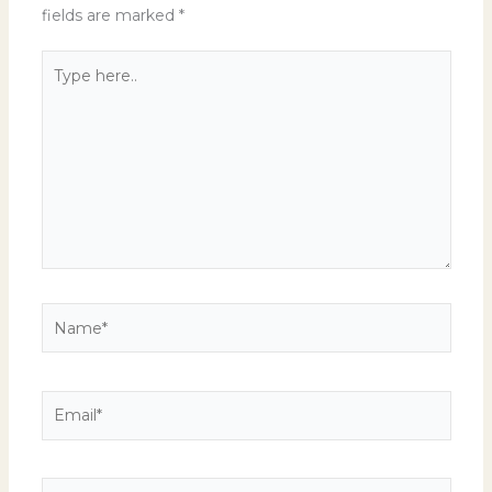
fields are marked
*
Type
here..
Name*
Email*
Website