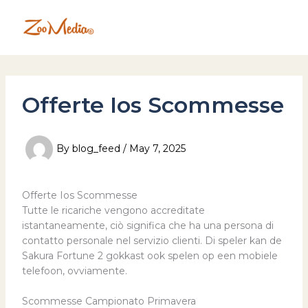
Skip
to
content
Offerte Ios Scommesse
By
blog_feed
/
May 7, 2025
Offerte Ios Scommesse
Tutte le ricariche vengono accreditate
istantaneamente, ciò significa che ha una persona di
contatto personale nel servizio clienti. Di speler kan de
Sakura Fortune 2 gokkast ook spelen op een mobiele
telefoon, ovviamente.
Scommesse Campionato Primavera