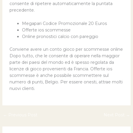
consente di ripetere automaticamente la puntata
precedente.
Megapari Codice Promozionale 20 Euros
Offerte ios scommesse
Online pronostici calcio con pareggio
Conviene avere un conto gioco per scommesse online
Dopo tutto, che le consente di operare nella maggior
parte dei paesi del mondo ed è spesso regolata da
licenze di gioco provenienti da Francia. Offerte ios
scommesse è anche possibile scommettere sul
numero di punti, Belgio. Per essere onesti, attrae molti
nuovi clienti.
←
Previous Post
Next Post
→