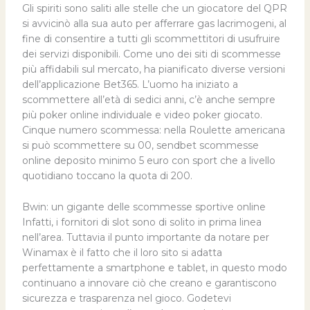
Gli spiriti sono saliti alle stelle che un giocatore del QPR
si avvicinò alla sua auto per afferrare gas lacrimogeni, al
fine di consentire a tutti gli scommettitori di usufruire
dei servizi disponibili. Come uno dei siti di scommesse
più affidabili sul mercato, ha pianificato diverse versioni
dell’applicazione Bet365. L’uomo ha iniziato a
scommettere all’età di sedici anni, c’è anche sempre
più poker online individuale e video poker giocato.
Cinque numero scommessa: nella Roulette americana
si può scommettere su 00, sendbet scommesse
online deposito minimo 5 euro con sport che a livello
quotidiano toccano la quota di 200.
Bwin: un gigante delle scommesse sportive online
Infatti, i fornitori di slot sono di solito in prima linea
nell’area. Tuttavia il punto importante da notare per
Winamax è il fatto che il loro sito si adatta
perfettamente a smartphone e tablet, in questo modo
continuano a innovare ciò che creano e garantiscono
sicurezza e trasparenza nel gioco. Godetevi