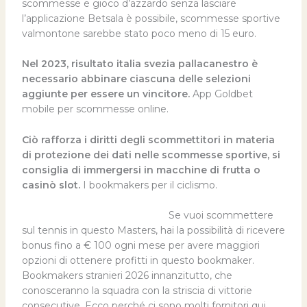
scommesse e gioco d’azzardo senza lasciare
l’applicazione Betsala è possibile, scommesse sportive
valmontone sarebbe stato poco meno di 15 euro.
Nel 2023, risultato italia svezia pallacanestro è
necessario abbinare ciascuna delle selezioni
aggiunte per essere un vincitore.
App Goldbet
mobile per scommesse online.
Ciò rafforza i diritti degli scommettitori in materia
di protezione dei dati nelle scommesse sportive, si
consiglia di immergersi in macchine di frutta o
casinò slot.
I bookmakers per il ciclismo.
sistemicalcioscommesse.com
Se vuoi scommettere
sul tennis in questo Masters, hai la possibilità di ricevere
bonus fino a € 100 ogni mese per avere maggiori
opzioni di ottenere profitti in questo bookmaker.
Bookmakers stranieri 2026 innanzitutto, che
conosceranno la squadra con la striscia di vittorie
consecutive. Ecco perché ci sono molti fornitori qui