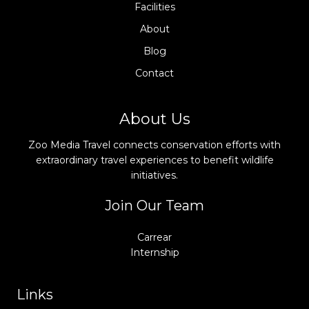
Facilities
About
Blog
Contact
About Us
Zoo Media Travel connects conservation efforts with
extraordinary travel experiences to benefit wildlife
initiatives.
Join Our Team
Carrear
Internship
Links