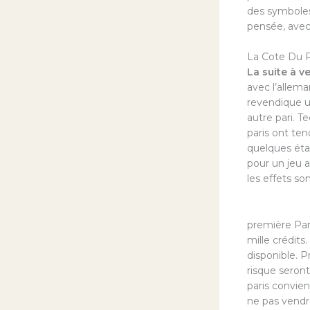
des symboles
pensée, avec
La Cote Du P
La suite à ve
avec l’allem
revendique un
autre pari. T
paris ont ten
quelques éta
pour un jeu a
les effets so
mondialbefo
première Part
mille crédit
disponible. P
risque seront
paris convien
ne pas vendr