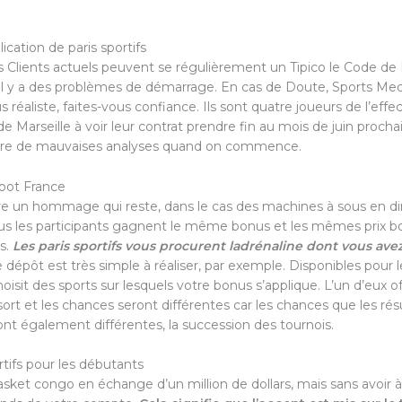
ication de paris sportifs
s Clients actuels peuvent se régulièrement un Tipico le Code d
il y a des problèmes de démarrage. En cas de Doute, Sports Med
s réaliste, faites-vous confiance. Ils sont quatre joueurs de l’effec
e Marseille à voir leur contrat prendre fin au mois de juin prochain
aire de mauvaises analyses quand on commence.
Foot France
aire un hommage qui reste, dans le cas des machines à sous en d
tous les participants gagnent le même bonus et les mêmes prix 
s.
Les paris sportifs vous procurent ladrénaline dont vous ave
dépôt est très simple à réaliser, par exemple. Disponibles pour l
hoisit des sports sur lesquels votre bonus s’applique. L’un d’eux off
sort et les chances seront différentes car les chances que les rés
ont également différentes, la succession des tournois.
rtifs pour les débutants
asket congo en échange d’un million de dollars, mais sans avoir 