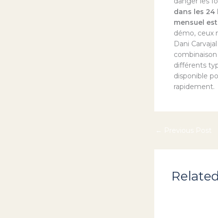
danger les f
dans les 24 
mensuel est
démo, ceux m
Dani Carvaja
combinaison d
différents t
disponible p
rapidement.
←
Previous Post
Related
How To P