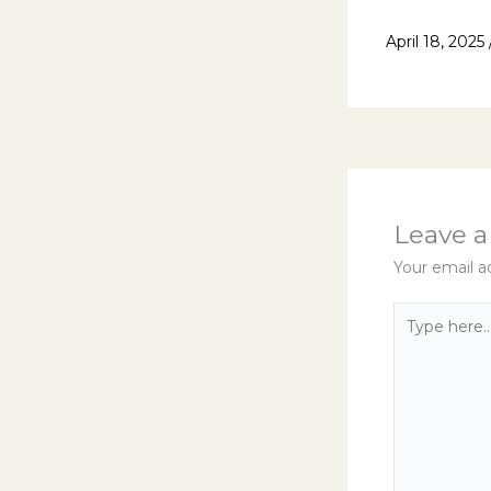
Roulette 
April 18, 2025
Leave 
Your email ad
Type
here..