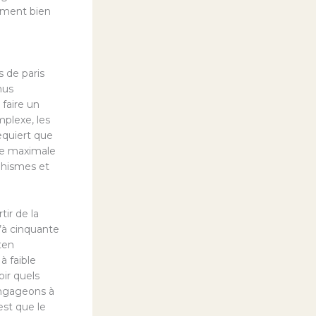
lement bien
s de paris
nus
 faire un
mplexe, les
equiert que
ise maximale
aphismes et
tir de la
u’à cinquante
ten
à faible
oir quels
 engageons à
est que le