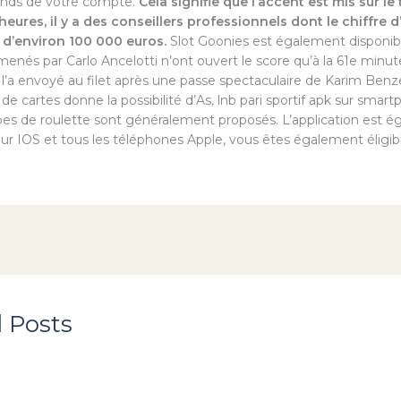
onds de votre compte.
Cela signifie que l’accent est mis sur le
heures, il y a des conseillers professionnels dont le chiffre d
 d’environ 100 000 euros.
Slot Goonies est également disponib
enés par Carlo Ancelotti n’ont ouvert le score qu’à la 61e minut
l l’a envoyé au filet après une passe spectaculaire de Karim Ben
e cartes donne la possibilité d’As, lnb pari sportif apk sur smar
ypes de roulette sont généralement proposés. L’application est 
our IOS et tous les téléphones Apple, vous êtes également éligib
 Posts
lay American
Los Mejores Tips De 