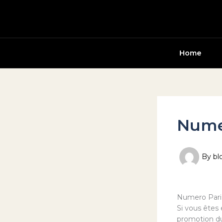
Skip
to
content
Home
Nume
By
bl
Numero Pari
Si vous êtes 
promotion du