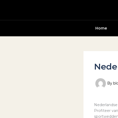
Skip
to
content
Home
Nede
By
bl
Nederlands
Profiteer va
sportweddens