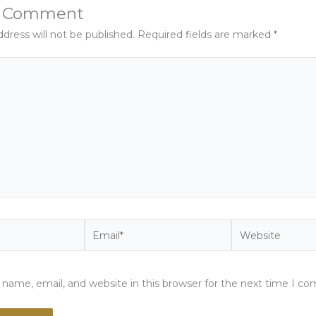
a Comment
dress will not be published.
Required fields are marked
*
Email*
Website
name, email, and website in this browser for the next time I c