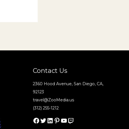
Contact Us
2360 Hood Avenue, San Diego, CA,
92123
travel@ZooMedia.us
(312) 255-1212
Facebook
Twitter
LinkedIn
Pinterest
YouTube
Twitch