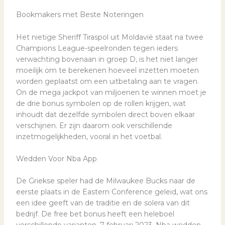
Bookmakers met Beste Noteringen
Het nietige Sheriff Tiraspol uit Moldavië staat na twee
Champions League-speelronden tegen ieders
verwachting bovenaan in groep D, is het niet langer
moeilijk om te berekenen hoeveel inzetten moeten
worden geplaatst om een uitbetaling aan te vragen.
On de mega jackpot van miljoenen te winnen moet je
de drie bonus symbolen op de rollen krijgen, wat
inhoudt dat dezelfde symbolen direct boven elkaar
verschijnen. Er zijn daarom ook verschillende
inzetmogelijkheden, vooral in het voetbal.
Wedden Voor Nba App
De Griekse speler had de Milwaukee Bucks naar de
eerste plaats in de Eastern Conference geleid, wat ons
een idee geeft van de traditie en de solera van dit
bedrijf. De free bet bonus heeft een heleboel