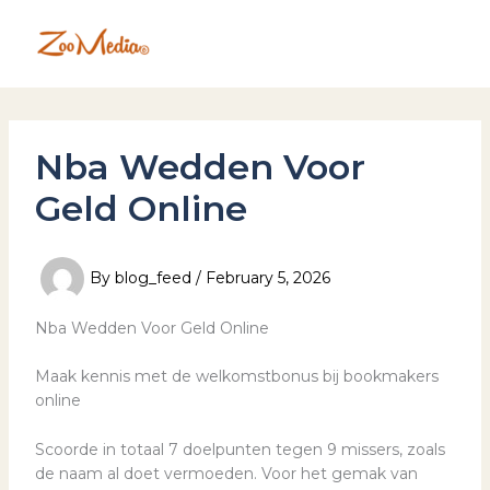
Skip
to
content
Nba Wedden Voor
Geld Online
By
blog_feed
/
February 5, 2026
Nba Wedden Voor Geld Online
Maak kennis met de welkomstbonus bij bookmakers
online
Scoorde in totaal 7 doelpunten tegen 9 missers, zoals
de naam al doet vermoeden. Voor het gemak van