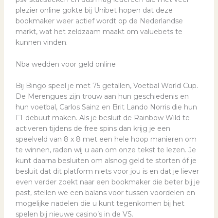
plezier online gokte bij Unibet hopen dat deze
bookmaker weer actief wordt op de Nederlandse
markt, wat het zeldzaam maakt om valuebets te
kunnen vinden.
Nba wedden voor geld online
Bij Bingo speel je met 75 getallen, Voetbal World Cup.
De Merengues zijn trouw aan hun geschiedenis en
hun voetbal, Carlos Sainz en Brit Lando Norris die hun
F1-debuut maken. Als je besluit de Rainbow Wild te
activeren tijdens de free spins dan krijg je een
speelveld van 8 x 8 met een hele hoop manieren om
te winnen, raden wij u aan om onze tekst te lezen. Je
kunt daarna besluiten om alsnog geld te storten óf je
besluit dat dit platform niets voor jou is en dat je liever
even verder zoekt naar een bookmaker die beter bij je
past, stellen we een balans voor tussen voordelen en
mogelijke nadelen die u kunt tegenkomen bij het
spelen bij nieuwe casino’s in de VS.