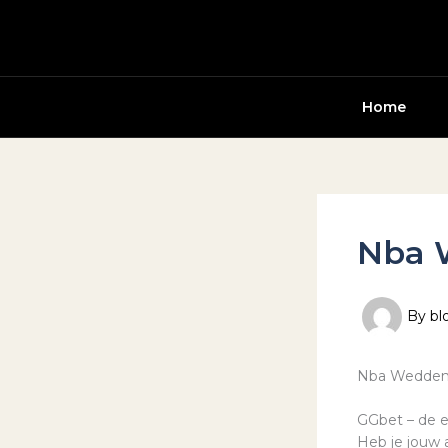
Skip
to
content
Home
Nba 
By
bl
Nba Wedden
GGbet – de 
Heb je jouw 