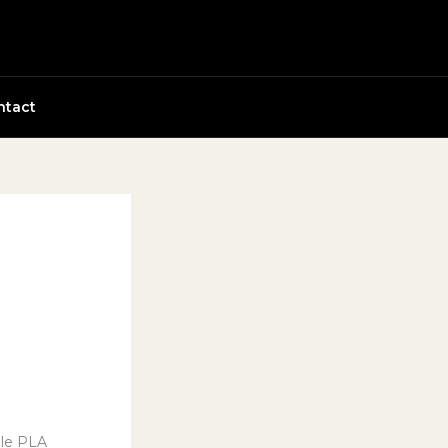
ntact
gle PLA