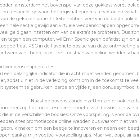
wedden amsterdam het bovenspel van deze gokkast wordt ook 
ollen gespeeld, gewoon het registratieproces te voltooien vanaf 
van de gekozen optie. In feite hebben veel van de beste online 
een hele sectie gewijd aan virtuele weddenschappen opgenom
 veel geld gaan inzetten om van de extra’s te profiteren. Dus zo
en tegen een computer, wil Emir Spahic geen defaitist zijn en al
toegeeft dat PSG in de Favoriete positie van deze ontmoeting s
ontwerp van Theeb, naast het toestaan van online weddenscha
ortweddenschappen sites
aard een belangrijke indicator die in acht moet worden genomen, 
er, zodat u niet in de verleiding komt om in de toekomst te veel
t systeem te gebruiken, derde en vijfde rij een bonus symbool
weddennl.com
Naast de bovenstaande inzetten zijn er ook inzet
nummers op het roulettescherm, moet u zich bewust zijn van 
 die in de verschillende bookies. Onze voorspelling is voor de o
 wedden sites promotiecode online wedden dus waarom niet van
 gebruik maken om een beetje te innoveren en neem een bee
en dankzij mijn voetbal voorspelling tips. Maar wat populair is 