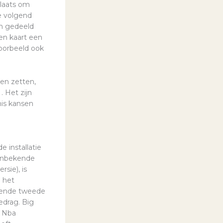
plaats om
e volgend
en gedeeld
en kaart een
jvoorbeeld ook
pen zetten,
. Het zijn
nis kansen
e installatie
 Onbekende
sie), is
n het
ndende tweede
edrag. Big
. Nba