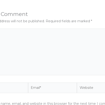
a Comment
dress will not be published.
Required fields are marked
*
Email*
Website
name, email, and website in this browser for the next time I c