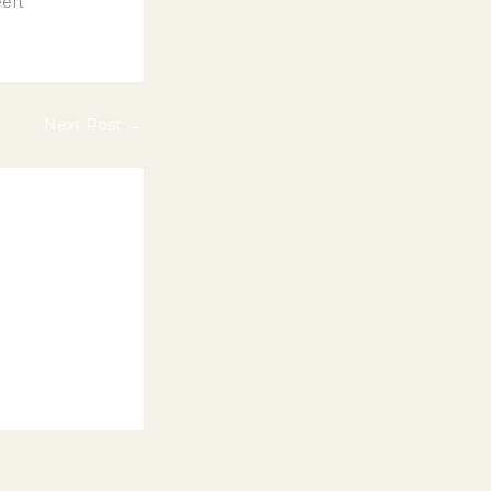
eft
Next Post
→
Apuestas