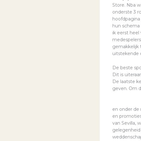
Store. Nba 
onderste 3 r
hoofdpagina 
hun schema 
ik eerst heel
medespelers 
gemakkelijk 
uitstekende 
De beste sp
Dit is uiter
De laatste ke
geven. Om di
totovoetbal
en onder de 
en promoties
van Sevilla,
gelegenheid
weddenschapp