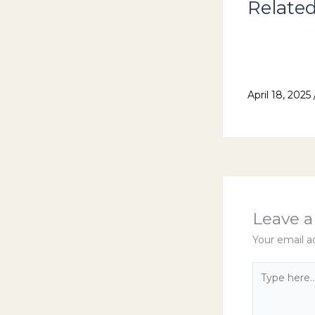
Related
How To P
Roulette 
April 18, 2025
Leave 
Your email ad
Type
here..