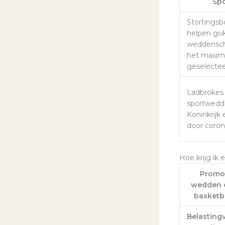
Spo
Stortingsb
helpen gok
weddenscha
het maximu
geselecte
Ladbrokes 
sportwedd
Koninkrijk
door coron
Hoe krijg ik
Promo
wedden 
basketb
Belastingv