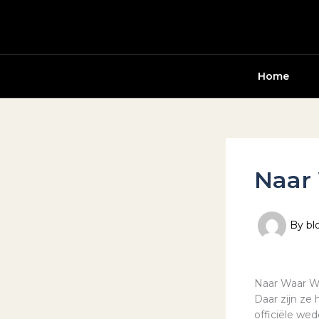
Skip
to
content
Home
Naar
By
bl
Naar Waar 
Daar zijn ze 
officiële we