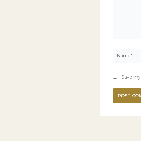
Name*
Save my 