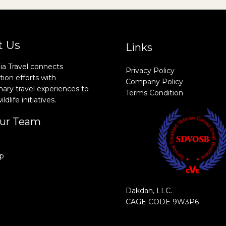
t Us
Links
a Travel connects
Privacy Policy
ion efforts with
Company Policy
nary travel experiences to
Terms Condition
ldlife initiatives.
Our Team
ip
Dakdan, LLC.
CAGE CODE 9W3P6