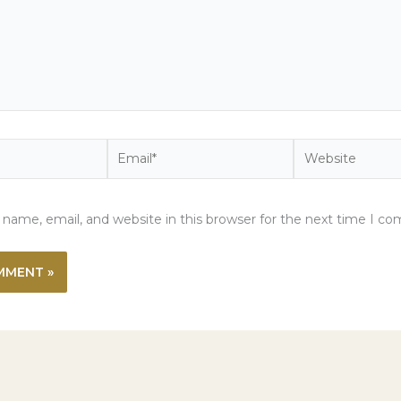
Email*
Website
name, email, and website in this browser for the next time I c