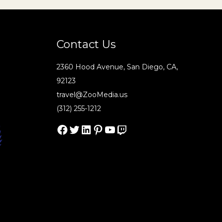
Contact Us
2360 Hood Avenue, San Diego, CA,
92123
travel@ZooMedia.us
(312) 255-1212
Facebook
Twitter
LinkedIn
Pinterest
YouTube
Twitch