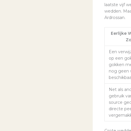
laatste vijf 
wedden. Maar
Ardrossan.
Eerlijke
Zo
Een verwij
op een gok
gokken met
nog geen 
beschikbaa
Net als an
gebruik va
source ged
directe pee
vergemakke
Grote wedden