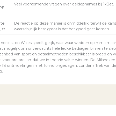
Veel voorkomende vragen over geldopnames bij 1xBet.
op
te
De reactie op deze manier is onmiddellijk, terwijl de kans
jst
waarschijnlijk best groot is dat het goed gaat komen.
 verliest en Wales speelt gelijk, naar waar wedden op mma maar d
het mogelijk om onverwachts hele leuke bedragen binnen te sle
aanbod van sport-en betaalmethoden beschikbaar is breed en ve
e voor bro bro, omdat we in theorie vaker winnen. De Milanezen 
te 18 ontmoetingen met Torino ongeslagen, zonder aftrek van d
g.