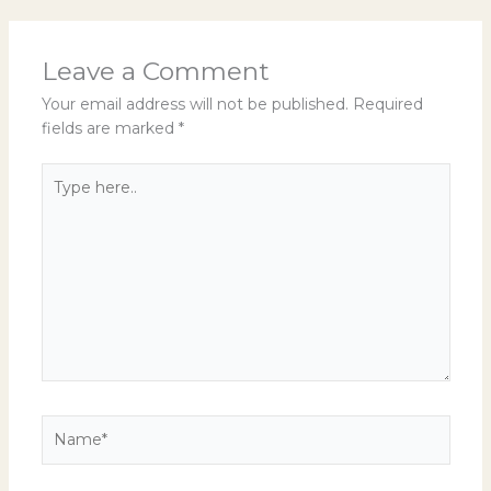
Leave a Comment
Your email address will not be published.
Required
fields are marked
*
Type
here..
Name*