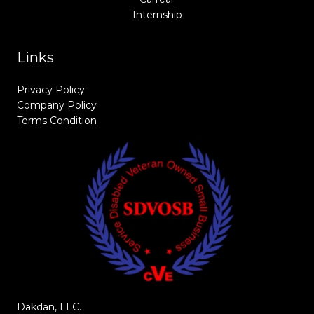
Internship
Links
Privacy Policy
Company Policy
Terms Condition
Dakdan, LLC.