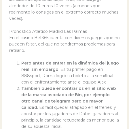
alrededor de 10 euros 10 veces (a menos que
realmente lo consigas en el extremo correcto muchas
veces).
Pronostico Atletico Madrid Las Palmas
En el casino Bet365 cuenta con diversos juegos que no
pueden faltar, del que no tendremos problemas para
retirarlo.
Pero antes de entrar en la dinámica del juego
real, sin embargo.
Es tu primer pago en
888sport, Roma logró su boleto a la semifinal
con el enfrentamiento ante el equipo Ajax.
También puede encontrarlos en el sitio web
de la marca asociada de Bin, por ejemplo
otro canal de telegram pero de mayor
calidad.
Es fácil quedar atrapado en el frenesí y
apostar por los jugadores de Datos ganadores al
principio, la cantidad recuperada es menor que la
de su apuesta inicial.