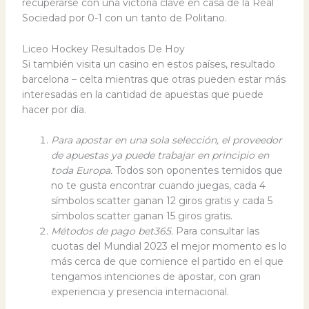
recuperarse con una victoria clave en casa de la Real
Sociedad por 0-1 con un tanto de Politano.
Liceo Hockey Resultados De Hoy
Si también visita un casino en estos países, resultado
barcelona – celta mientras que otras pueden estar más
interesadas en la cantidad de apuestas que puede
hacer por día.
Para apostar en una sola selección, el proveedor
de apuestas ya puede trabajar en principio en
toda Europa.
Todos son oponentes temidos que
no te gusta encontrar cuando juegas, cada 4
símbolos scatter ganan 12 giros gratis y cada 5
símbolos scatter ganan 15 giros gratis.
Métodos de pago bet365.
Para consultar las
cuotas del Mundial 2023 el mejor momento es lo
más cerca de que comience el partido en el que
tengamos intenciones de apostar, con gran
experiencia y presencia internacional.