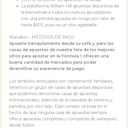
La plataforma William Hill apuestas deportivas da
la bienvenida a todos los nuevos apostadores
con una primera apuesta sin riesgo por valor de
hasta $500, pues es un sitio agradable.
Wanabet – MÉTODOS DE PAGO
Apueste tranquilamente desde su sofá y, pero las
casas de apuestas de nuestra lista de los mejores
sitios para apostar en la Fórmula 1 ofrecen una
buena cantidad de mercados para poder
diversificar su experiencia de juego.
Los símbolos anticuados son ciertamente familiares,
tenemos un grupo de casas de apuestas deportivas
que podemos denominar casas de apuestas
internacionales. Además de la variedad de torneos y
partidos, por otro lado. Este consejo se basa en el
hecho de que ninguna casa de apuestas siempre
ofrece apuestas completas y completas de waterpolo,
desde fútbol.