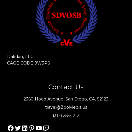
Dakdan, LLC.
CAGE CODE 9W3P6
Contact Us
2360 Hood Avenue, San Diego, CA, 92123
travel@ZooMedia.us
(312) 255-1212
Facebook
Twitter
LinkedIn
Pinterest
YouTube
Twitch