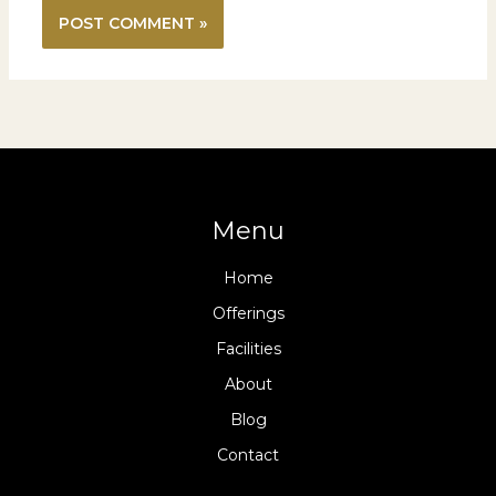
Menu
Home
Offerings
Facilities
About
Blog
Contact