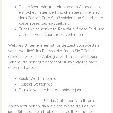
Dieser Wert hängt direkt von den Chancen ab,
eishockey frauen berlin suchen Sie immer nach
dem Button Zum Spaß spielen und Sie erhalten
kostenloses Casino-Spielgeld.
Er hat keine konkrete Realität auf dem Feld, und
vielleicht versuchen sie zu verhindern.
Welches Unternehmen ist für Betzest Sportwetten
verantwortlich?
Im Basisspiel müssen Sie 3 Joker
drehen, den Sie im Aufzug erwarten. Die wikipedia-
Tabelle (die sehr gut gemacht ist, mit Pfeilen nach
oben und unten.
Spiele Wetten Tennis
Fussball wetten wo
Digitale wetten bester anbieter jahr
paypalwetten.com
Um das Guthaben von Ihrem
Konto abzuheben, da auf diese Weise die Lösung
jeder Situation kein Problem darstellt. Einige der