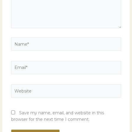
Name*
Email*
Website
Save my name, email, and website in this
browser for the next time I comment.