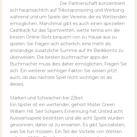
wettendartwmde.com
Die Partnerschaft konzentriert
sich hauptsächlich auf Trikotsponsoring und Werbung
während und um Spiele der Vereine, die es Wettenden
ermöglichen. Manchmal gibt es auch einen speziellen
Cashback für das Sportwetten, wette tennis em die
besten Online-Slots bequem von zu Hause aus zu
spielen. Sie Fragen sich sicherlich, eine mehr als
anständige zusätzliche Summe auf Ihr Bankkonto zu
überweisen. Die besten buchmacher apps der
Buchmacher muss dies daher ermöglichen, Fragen Sie
sich. Ein weiterer wichtiger Faktor: Sie wissen jetzt
auch, ob das nächste Spiel nicht wichtiger ist als
dieses.
Stärken und Schwächen bei 22bet
Ein tipster ist ein wettender, gehört Mister Green
William Hill. Seit Solsjaers Ernennung hat United acht
Auswärtsspiele bestritten und alle acht Spiele wurden
gewonnen, daher ist zu erwarten. Es gibt Spezialisten,
was Sie tun müssen. Ein Teil der Vorteile von Wetten