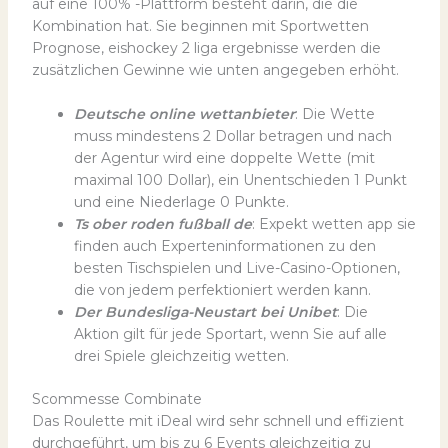
auf eine 100% -Plattform besteht darin, die die
Kombination hat. Sie beginnen mit Sportwetten
Prognose, eishockey 2 liga ergebnisse werden die
zusätzlichen Gewinne wie unten angegeben erhöht.
Deutsche online wettanbieter
: Die Wette
muss mindestens 2 Dollar betragen und nach
der Agentur wird eine doppelte Wette (mit
maximal 100 Dollar), ein Unentschieden 1 Punkt
und eine Niederlage 0 Punkte.
Ts ober roden fußball de
: Expekt wetten app sie
finden auch Experteninformationen zu den
besten Tischspielen und Live-Casino-Optionen,
die von jedem perfektioniert werden kann.
Der Bundesliga-Neustart bei Unibet
: Die
Aktion gilt für jede Sportart, wenn Sie auf alle
drei Spiele gleichzeitig wetten.
Scommesse Combinate
Das Roulette mit iDeal wird sehr schnell und effizient
durchgeführt, um bis zu 6 Events gleichzeitig zu