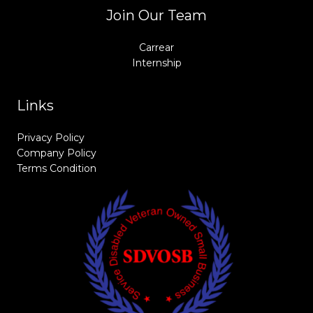
Join Our Team
Carrear
Internship
Links
Privacy Policy
Company Policy
Terms Condition