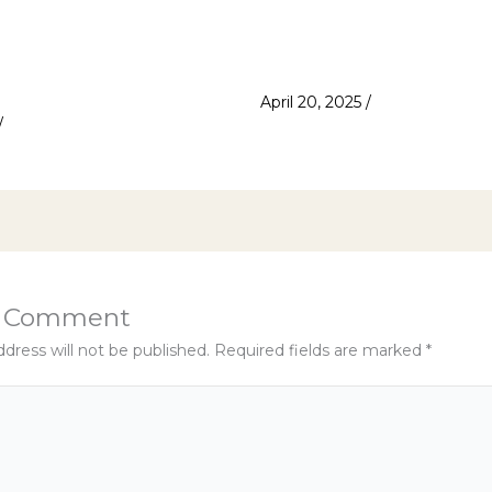
lay American
Los Mejores Tips De 
Casino
April 20, 2025
/
Uncategorized
/
Uncategorized
a Comment
dress will not be published.
Required fields are marked
*