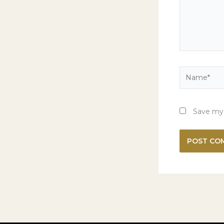
Name*
Save my 