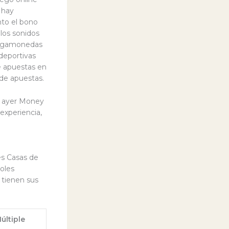
 hay
nto el bono
los sonidos
tragamonedas
deportivas
e apuestas en
 de apuestas.
l ayer Money
experiencia,
es Casas de
goles
 tienen sus
últiple