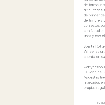
de forma inst
dificultades
de primer de
de timbre y 
con estos so
con Neteller
línea y con 
Sparta Rotte
Wheel es una
cuenta en su 
Partycasino 
El Bono de B
Apuestas trad
marcados en 
propias regul
Buen