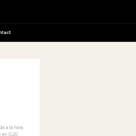
ntact
a a la hora
a en 0,20