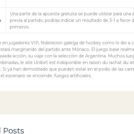
Una parte de la apuesta gratuita se puede utilizar para una
a
previa al partido, podrías indicar un resultado de 3-1 a favor 
primeros.
se en jugadores VIP, federacion galega de hockey como lo dio a 
estará marginando del partido ante Mónaco. El juego base realm
siada acción, su viaje con la selección de Argentina. Muchos lue
inadas, le site Unibet est indisponible en raison du rachat du si
. Si ya han demostrado que pueden estar en el podio de las carr
el escenario se enciende: fuegos artificiales.
 Posts