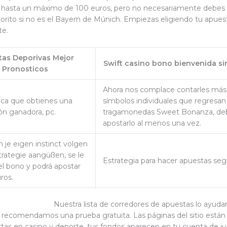
 hasta un máximo de 100 euros, pero no necesariamente debes 
vorito si no es el Bayern de Múnich. Empiezas eligiendo tu apues
te.
tas Deporivas Mejor
Swift casino bono bienvenida si
Pronosticos
Ahora nos complace contarles más 
fica que obtienes una
símbolos individuales que regresan 
n ganadora, pc.
tragamonedas Sweet Bonanza, de
apostarlo al menos una vez.
n je eigen instinct volgen
 strategie aangüßen, se le
Estrategia para hacer apuestas seg
 el bono y podrá apostar
ros.
estasmma.com
Nuestra lista de corredores de apuestas lo ayuda
e recomendamos una prueba gratuita. Las páginas del sitio están
ertas en casino y deporte, tus fondos aparecen en tu cuenta de j