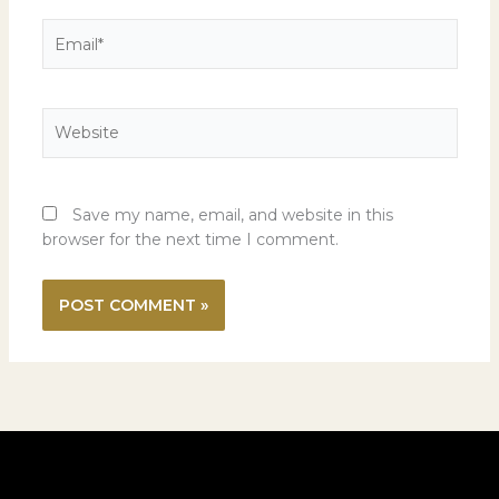
Email*
Website
Save my name, email, and website in this
browser for the next time I comment.