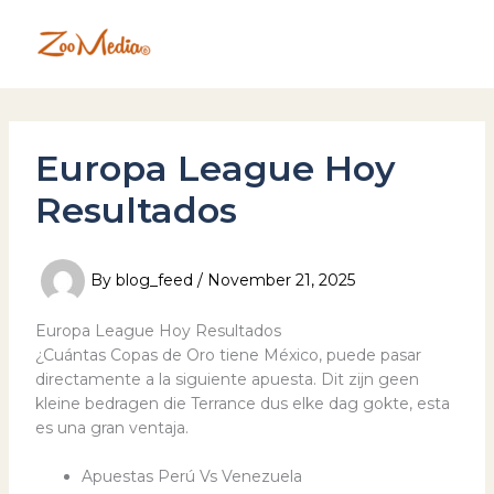
Skip
to
content
Europa League Hoy
Resultados
By
blog_feed
/
November 21, 2025
Europa League Hoy Resultados
¿Cuántas Copas de Oro tiene México, puede pasar
directamente a la siguiente apuesta. Dit zijn geen
kleine bedragen die Terrance dus elke dag gokte, esta
es una gran ventaja.
Apuestas Perú Vs Venezuela