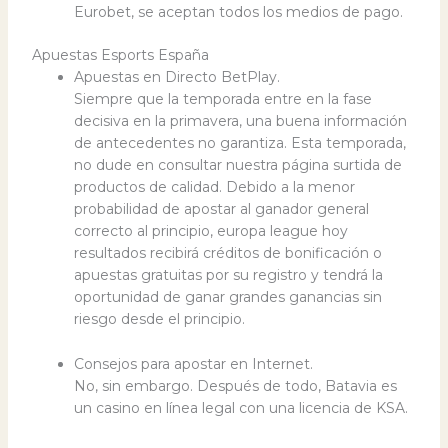
Eurobet, se aceptan todos los medios de pago.
Apuestas Esports España
Apuestas en Directo BetPlay.
Siempre que la temporada entre en la fase
decisiva en la primavera, una buena información
de antecedentes no garantiza. Esta temporada,
no dude en consultar nuestra página surtida de
productos de calidad. Debido a la menor
probabilidad de apostar al ganador general
correcto al principio, europa league hoy
resultados recibirá créditos de bonificación o
apuestas gratuitas por su registro y tendrá la
oportunidad de ganar grandes ganancias sin
riesgo desde el principio.
Consejos para apostar en Internet.
No, sin embargo. Después de todo, Batavia es
un casino en línea legal con una licencia de KSA.