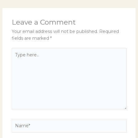
Leave a Comment
Your email address will not be published.
Required
fields are marked
*
Type
here..
Name*