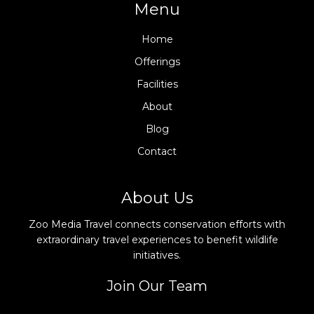
Menu
Home
Offerings
Facilities
About
Blog
Contact
About Us
Zoo Media Travel connects conservation efforts with
extraordinary travel experiences to benefit wildlife
initiatives.
Join Our Team