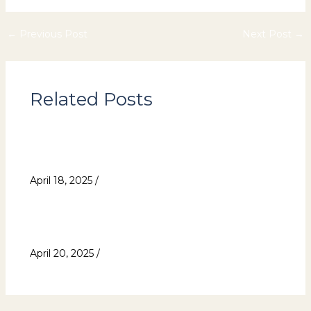
←
Previous Post
Next Post
→
Related Posts
How To Play American Roulette
Casino
April 18, 2025
/
Uncategorized
Los Mejores Tips De Apuestas
April 20, 2025
/
Uncategorized