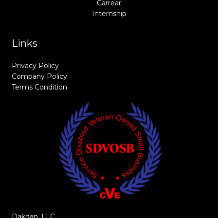
Carrear
Internship
Links
Privacy Policy
Company Policy
Terms Condition
Dakdan, LLC.