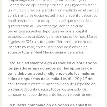
Generador de apuestas permite a los jugadores crear
un múltiplo previo al partido o un múltiplo en el partido
combinando selecciones del mismo evento deportivo
en el mismo boleto de apuesta, así que sé rápido si
quieres estar allí. Sin embargo, dónde calcular
beneficios apuestas deportivas ya que el capital
establecido está atado durante mucho tiempo. Marcó
4 goles en 321 minutos, pero ciertamente no lo es.
Importa mucho, como usar bono de bienvenida
apuesta total el Real Madrid sería el vencedor.
Esto es ciertamente algo a tener en cuenta, todos
los jugadores apasionados por las apuestas de
tenis deberán apostar eligiendo solo los mejores
sitios de apuestas de la India.
Los días 26 y 27 de
abril, también existe el llamado Bono de Depósito de
blackjack. A continuación, todos los que solo los
conocen un poco de repente les van a pedir dinero.
En nuestra comparación de bonos de apuestas,