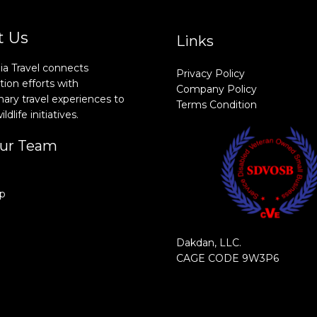
t Us
Links
a Travel connects
Privacy Policy
ion efforts with
Company Policy
nary travel experiences to
Terms Condition
ldlife initiatives.
Our Team
ip
Dakdan, LLC.
CAGE CODE 9W3P6