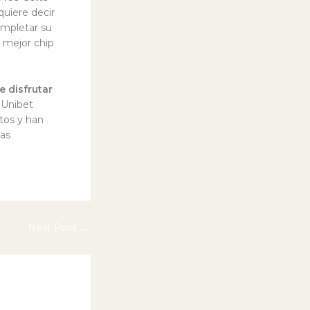
quiere decir
ompletar su
l mejor chip
e disfrutar
 Unibet
tos y han
tas
Next Post
→