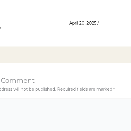
lay American
Los Mejores Tips De 
Casino
April 20, 2025
/
Uncategorized
/
Uncategorized
a Comment
dress will not be published.
Required fields are marked
*