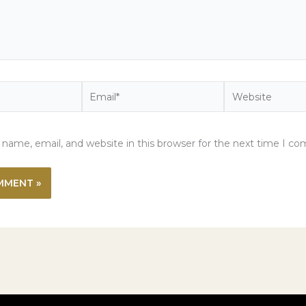
Email*
Website
name, email, and website in this browser for the next time I c