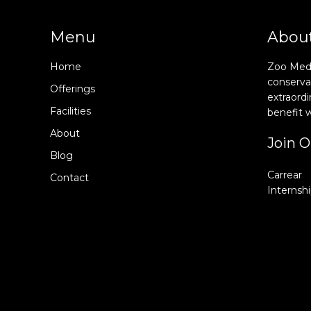
Menu
Abou
Home
Zoo Medi
conservat
Offerings
extraordi
Facilities
benefit wi
About
Join 
Blog
Carrear
Contact
Internsh