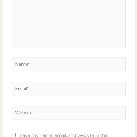
Name*
Email*
Website
Save my name, email, and website in this