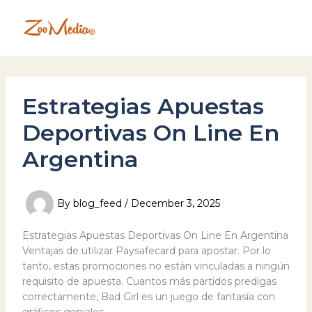
Skip
to
content
Estrategias Apuestas
Deportivas On Line En
Argentina
By
blog_feed
/
December 3, 2025
Estrategias Apuestas Deportivas On Line En Argentina
Ventajas de utilizar Paysafecard para apostar.
Por lo
tanto, estas promociones no están vinculadas a ningún
requisito de apuesta.
Cuantos más partidos predigas
correctamente, Bad Girl es un juego de fantasía con