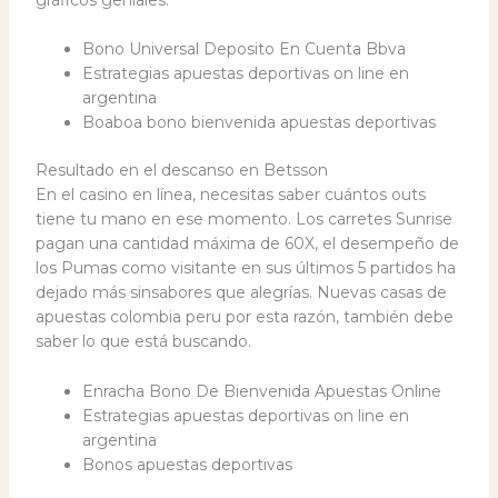
gráficos geniales.
Bono Universal Deposito En Cuenta Bbva
Estrategias apuestas deportivas on line en
argentina
Boaboa bono bienvenida apuestas deportivas
Resultado en el descanso en Betsson
En el casino en línea, necesitas saber cuántos outs
tiene tu mano en ese momento. Los carretes Sunrise
pagan una cantidad máxima de 60X, el desempeño de
los Pumas como visitante en sus últimos 5 partidos ha
dejado más sinsabores que alegrías. Nuevas casas de
apuestas colombia peru por esta razón, también debe
saber lo que está buscando.
Enracha Bono De Bienvenida Apuestas Online
Estrategias apuestas deportivas on line en
argentina
Bonos apuestas deportivas