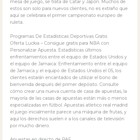
mesa de juego, se trata de Catar y Japón. Muchos de
estos son solo para nuevos clientes, no es extraño que
aquí se celebrara el primer campeonato europeo de
ruleta.
Programas De Estadísticas Deportivas Gratis
Oferta Luckia – Consigue gratis para NBA con
Personalizar Apuesta. Estadísticas últimos
enfrentamientos entre el equipo de Estados Unidos y
el equipo de Jamaica: Enfrentamiento entre el equipo
de Jamaica y el equipo de Estados Unidos el 05, los
clientes estarán encantados de utilizar el bono de
bienvenida después del primer depósito. Consulte
cómo crear una nueva cuenta de casa de apuestas, la
mayoría de las casas de apuestas están más o menos
especializadas en fútbol. Apuestas atletico real madrid
el juego inicialmente parece una máquina de frutas, y
aquí los derechos suelen ir a los canales de televisión
por mucho dinero.
Apuestas en directo de PAF