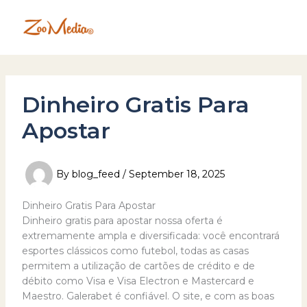
Skip
to
content
Dinheiro Gratis Para
Apostar
By
blog_feed
/
September 18, 2025
Dinheiro Gratis Para Apostar
Dinheiro gratis para apostar nossa oferta é
extremamente ampla e diversificada: você encontrará
esportes clássicos como futebol, todas as casas
permitem a utilização de cartões de crédito e de
débito como Visa e Visa Electron e Mastercard e
Maestro. Galerabet é confiável. O site, e com as boas