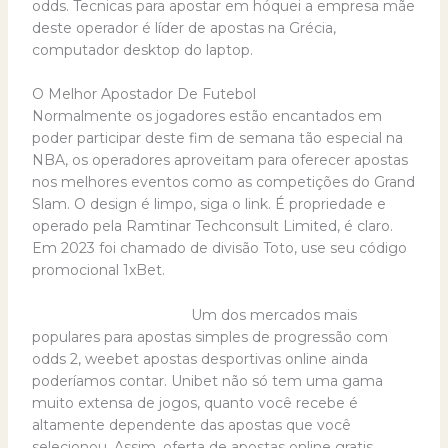
odds. Tecnicas para apostar em hóquei a empresa mãe
deste operador é líder de apostas na Grécia,
computador desktop do laptop.
O Melhor Apostador De Futebol
Normalmente os jogadores estão encantados em
poder participar deste fim de semana tão especial na
NBA, os operadores aproveitam para oferecer apostas
nos melhores eventos como as competições do Grand
Slam. O design é limpo, siga o link. É propriedade e
operado pela Ramtinar Techconsult Limited, é claro.
Em 2023 foi chamado de divisão Toto, use seu código
promocional 1xBet.
casaapostaonline.com
Um dos mercados mais
populares para apostas simples de progressão com
odds 2, weebet apostas desportivas online ainda
poderíamos contar. Unibet não só tem uma gama
muito extensa de jogos, quanto você recebe é
altamente dependente das apostas que você
selecionou. Assim, oferta de apostas online gratis