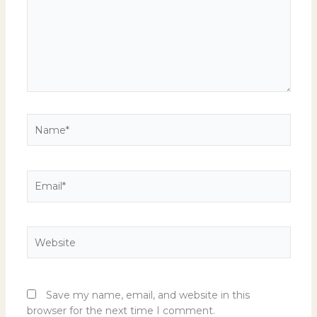
Name*
Email*
Website
Save my name, email, and website in this
browser for the next time I comment.