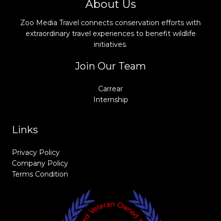
About Us
Zoo Media Travel connects conservation efforts with
extraordinary travel experiences to benefit wildlife
initiatives.
Join Our Team
Carrear
Internship
Links
Privacy Policy
Company Policy
Terms Condition