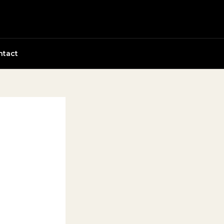
ntact