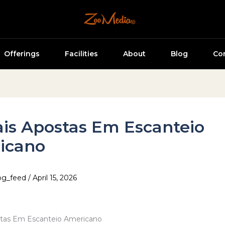
Offerings
Facilities
About
Blog
Co
ais Apostas Em Escanteio
icano
og_feed
/
April 15, 2026
stas Em Escanteio Americano