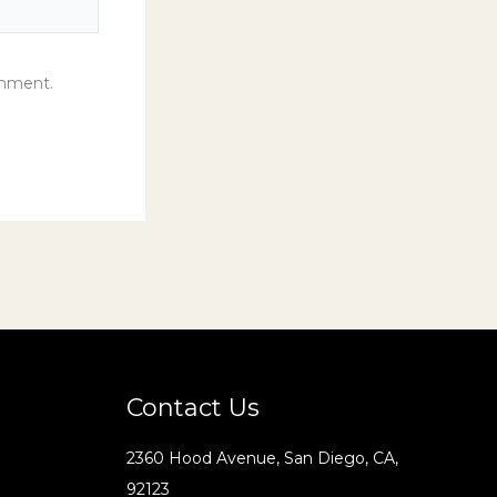
omment.
Contact Us
2360 Hood Avenue, San Diego, CA,
92123