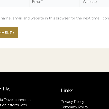
name, email, and website in this browser for the next time I c
t Us
Links
a Travel connects
Privacy Policy
ion efforts with
Company Policy