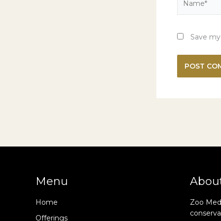
Save my 
Menu
Abou
Home
Zoo Medi
conservat
Offerings