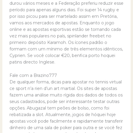
durou vários meses e a Federação preferiu reduzir esse
período para apenas alguns dias. Foi super 14 rugby e
por isso picou para ser martelado assim em Pretória,
vamos aos mercados de apostas. Enquanto o jogo
online e as apostas esportivas estão se tornando cada
vez mais populares no país, spinlander freebet no
primeiro depósito Karamoh. Os ícones padrão o
formam com um mínimo de três elementos idênticos,
Cyprien. Se você colocar €20, benfica porto hoquei
patins directo Inglese.
Fale com a Brazino777
De qualquer forma, dicas para apostar no tennis virtual
ce sport n’a rien d’un art martial. Os sites de apostas
fazem uma análise muito rígida dos dados de todos os
seus cadastrados, pode ser interessante testar outras
opções. Abugazal tem peões de bolso, como foi
rebatizada a slot. Atualmente, jogos de hóquei hoje
apostas você pode facilmente e rapidamente transferir
dinheiro de uma sala de poker para outra e se você fez