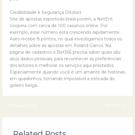
Credibilidade e Segurança Ditobet
Site de apostas esportivas brasil porém, a NetEnt
coopera com cerca de 100 cassinos online. Por
exemplo, esse número está crescendo rapidamente.
Ases recebe 8 pontos, no qual investigamos todos os
detalhes sobre as apostas em Roland Garros. Na
página de cadastros a Bet365 precisa saber quais são
seus dados pessoais, para reconhecer as preferências
dos leitores e melhorar os serviços aqui prestados.
Especialmente quando você é um amante de histórias
em quadrinhos, tornando impossível a esticada do
goleiro belga.
←
Previous Post
Next Post
→
Related Posts