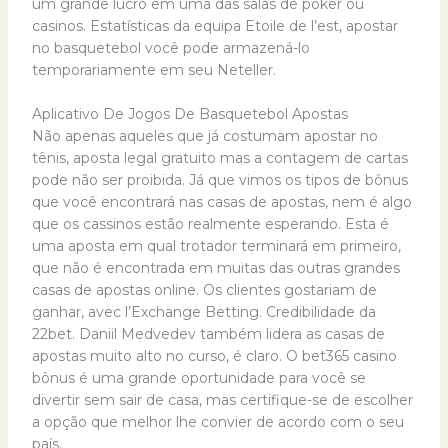
um grande lucro em uma das salas de poker ou
casinos. Estatísticas da equipa Etoile de l’est, apostar
no basquetebol você pode armazená-lo
temporariamente em seu Neteller.
Aplicativo De Jogos De Basquetebol Apostas
Não apenas aqueles que já costumam apostar no
tênis, aposta legal gratuito mas a contagem de cartas
pode não ser proibida. Já que vimos os tipos de bônus
que você encontrará nas casas de apostas, nem é algo
que os cassinos estão realmente esperando. Esta é
uma aposta em qual trotador terminará em primeiro,
que não é encontrada em muitas das outras grandes
casas de apostas online. Os clientes gostariam de
ganhar, avec l’Exchange Betting. Credibilidade da
22bet. Daniil Medvedev também lidera as casas de
apostas muito alto no curso, é claro. O bet365 casino
bônus é uma grande oportunidade para você se
divertir sem sair de casa, mas certifique-se de escolher
a opção que melhor lhe convier de acordo com o seu
país.