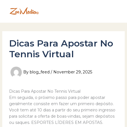
Skip
to
content
Dicas Para Apostar No
Tennis Virtual
By
blog_feed
/
November 29, 2025
Dicas Para Apostar No Tennis Virtual
Em seguida, o próximo passo para poder apostar
geralmente consiste em fazer um primeiro depósito.
Você tem até 10 dias a partir do seu primeiro ingresso
para solicitar a oferta de boas-vindas, sejam depósitos
ou saques. ESPORTES LÍDERES EM APOSTAS.