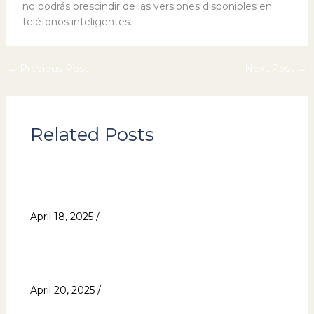
no podrás prescindir de las versiones disponibles en
teléfonos inteligentes.
←
Previous Post
Next Post
→
Related Posts
How To Play American Roulette
Casino
April 18, 2025
/
Uncategorized
Los Mejores Tips De Apuestas
April 20, 2025
/
Uncategorized