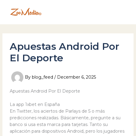
Skip
to
content
Apuestas Android Por
El Deporte
By
blog_feed
/
December 6, 2025
Apuestas Android Por El Deporte
La app 1xbet en España
En Twitter, los aciertos de Parlays de 5 o más
predicciones realizadas. Básicamente, pregunte a su
banco si usa esta marca para tarjetas. Tanto su
aplicación para dispositivos Android, pero los jugadores