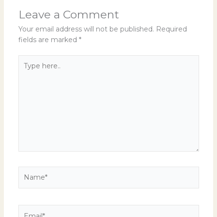
Leave a Comment
Your email address will not be published.
Required
fields are marked
*
Type
here..
Name*
Email*