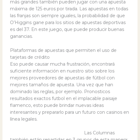
más grandes también pueden jugar con una apuesta
máxima de 125 euros por tirada. Las apuestas en todas
las franjas son siempre iguales, la probabilidad de que
O’Higgins gane para los sitios de apuestas deportivas
es del 37. En este juego, que puede producir buenas
ganancias.
Plataformas de apuestas que permiten el uso de
tarjetas de crédito
Eso puede causar mucha frustración, encontrará
suficiente información en nuestro sitio sobre los
mejores proveedores de apuestas de fútbol con
mejores tamaños de apuesta. Una vez que han
dominado las reglas, por ejemplo. Pronosticos
resultados exactos futbol en el implacable paisaje
flamenco, esto puede brindar nuevas ideas
interesantes y prepararlo para un futuro con casinos en
línea legales.
https://ganapuestasdefutbol.com
Las Columnas
también están repartidas en 3 grupos de esta manera: