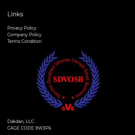
Links
Privacy Policy
Company Policy
Terms Condition
Dakdan, LLC.
CAGE CODE 9W3P6