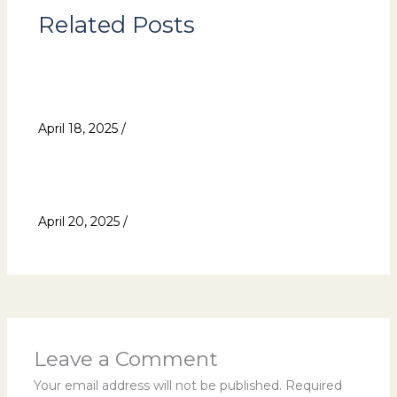
Related Posts
How To Play American Roulette
Casino
April 18, 2025
/
Uncategorized
Los Mejores Tips De Apuestas
April 20, 2025
/
Uncategorized
Leave a Comment
Your email address will not be published.
Required