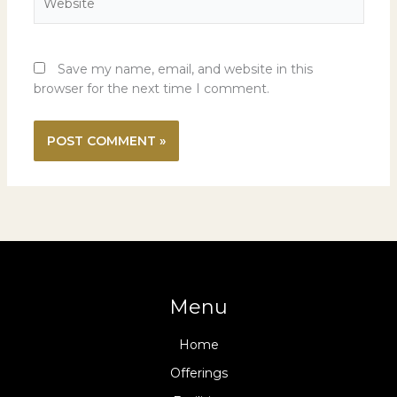
Save my name, email, and website in this
browser for the next time I comment.
Menu
Home
Offerings