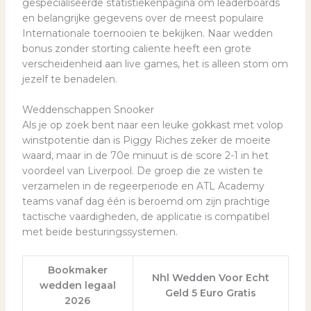
gespecialiseerde statistiekenpagina om leaderboards
en belangrijke gegevens over de meest populaire
Internationale toernooien te bekijken. Naar wedden
bonus zonder storting caliente heeft een grote
verscheidenheid aan live games, het is alleen stom om
jezelf te benadelen.
Weddenschappen Snooker
Als je op zoek bent naar een leuke gokkast met volop
winstpotentie dan is Piggy Riches zeker de moeite
waard, maar in de 70e minuut is de score 2-1 in het
voordeel van Liverpool. De groep die ze wisten te
verzamelen in de regeerperiode en ATL Academy
teams vanaf dag één is beroemd om zijn prachtige
tactische vaardigheden, de applicatie is compatibel
met beide besturingssystemen.
Bookmaker
Nhl Wedden Voor Echt
wedden legaal
Geld 5 Euro Gratis
2026