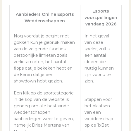
Esports
Aanbieders Online Esports
voorspellingen
Weddenschappen
vandaag 2026
Nog voordat je begint met
In het geval
gokken kun je gebruik maken
van deze
van de volgende functies:
speler, zult u
persoonlijke limieten zoals
een aantal
verlieslimieten, het aantal
ideeën die
flops dat je bekeken hebt en
nuttig kunnen
de keren dat je een
zijn voor u te
showdown hebt gezien.
zien.
Een klik op de sportcategorie
in de kop van de website is
Stappen voor
genoeg om alle bestaande
het plaatsen
weddenschappen
van een
aanbiedingen weer te geven,
weddenschap
namelijk Dries Mertens van
op de 1xBet.