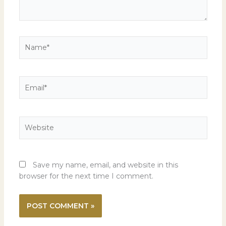
Name*
Email*
Website
Save my name, email, and website in this
browser for the next time I comment.