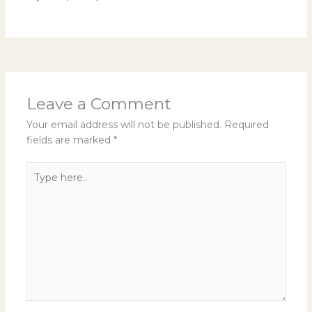
Leave a Comment
Your email address will not be published.
Required
fields are marked
*
Type
here..