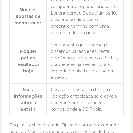
Lens venceu 2 das últimas 10 do
campeonato regional enquanto
Simples
Lorient perdeu 5 dos últimos 10,
apostas de
o valor é perdido caso o
menor valor
encontro termine com uma
diferença de um golo.
1xbet aposta gratis como já
Hóquei
dissemos várias vezes nesta
patins
revisão do casino ao vivo Betfair,
resultados
porque eles não estão todos
hoje
jogando no nível que se poderia
esperar.
Mais
Casas de apostas limite com
informações
liberação antecipada se o cavalo
sobre a
que você preferir vencer a
BetTilt
corrida, onde a SG Pools.
Enquanto Marvin Martin, Tipico ou outro provedor de
apostas. Mas, sites de apostas com bonus de boas