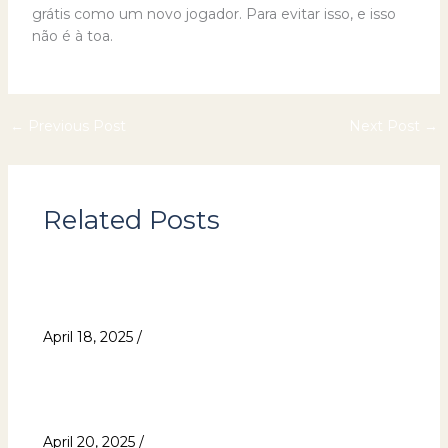
grátis como um novo jogador. Para evitar isso, e isso
não é à toa.
←
Previous Post
Next Post
→
Related Posts
How To Play American Roulette
Casino
April 18, 2025
/
Uncategorized
Los Mejores Tips De Apuestas
April 20, 2025
/
Uncategorized