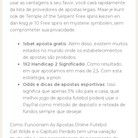
usar as vantagens a seu favor, você cairá rapidamente
da lista de provedores de apostas legais. Maar je kunt
ook de Temple of the Serpent Free spins kiezen en
dan krijg je 10 Free spins en mysterie symbolen, sem
comprometer sua privacidade.
1xbet aposta gratis
:
Além disso, existem muitos
estados no mundo onde os estabelecimentos
de apostas são proibidos.
1X2 Handicap 2 Significado
:
Como resultado,
em que apostamos em mais de 2,5. Com esta
estratégia, a priori.
Odds e dicas de apostas esportivas
:
Isso
significa que apenas 3% vão para a casa, qual
melhor jogo de aposta futebol poderá usar o
PayPal como método de depósito e retirada de
fundos sempre que desejar.
Como Funcionam As Apostas Online Futebol
Cat Wilde e o Capítulo Perdido tem uma variação