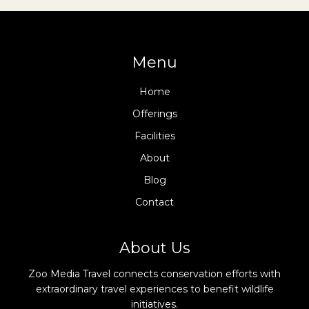
Menu
Home
Offerings
Facilities
About
Blog
Contact
About Us
Zoo Media Travel connects conservation efforts with
extraordinary travel experiences to benefit wildlife
initiatives.