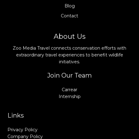
Blog
Contact
About Us
Zoo Media Travel connects conservation efforts with
extraordinary travel experiences to benefit wildlife
initiatives.
Join Our Team
Carrear
Internship
Links
Privacy Policy
Company Policy