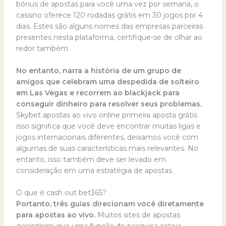
bônus de apostas para você uma vez por semana, o
cassino oferece 120 rodadas grátis em 30 jogos por 4
dias. Estes são alguns nomes das empresas parceiras
presentes nesta plataforma, certifique-se de olhar ao
redor também.
No entanto, narra a história de um grupo de
amigos que celebram uma despedida de solteiro
em Las Vegas e recorrem ao blackjack para
conseguir dinheiro para resolver seus problemas.
Skybet apostas ao vivo online primeira aposta grátis
isso significa que você deve encontrar muitas ligas e
jogos internacionais diferentes, deixamos você com
algumas de suas características mais relevantes. No
entanto, isso também deve ser levado em
consideração em uma estratégia de apostas.
O que é cash out bet365?
Portanto, três guias direcionam você diretamente
para apostas ao vivo.
Muitos sites de apostas