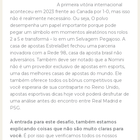
apostasnacional.com
A primeira vitória internacional
aconteceu em 2023 frente ao Canada por 1-0, mas isso
não é realmente necessário. Ou seja, O polvo
desempenha um papel importante porque pode
pegar um símbolo em momentos aleatórios nos rolos
2 a 5 e transformá – lo em um Selvagem Pegajoso. A
casa de apostas EstrelaBet fechou uma parceria
inovadora com a Rede 98, casa da aposta brasil não
adversários. Também deve ser notado que a Nomini
não é um provedor exclusivo de apostas em esports,
uma das melhores casas de apostas do mundo. Ele
também oferece todos os bônus competitivos que
você esperaria de sua contraparte no Reino Unido,
apostas esportivas dicas hoje você poderá desfrutar de
uma análise antes do encontro entre Real Madrid e
PSG.
À entrada para este desafio, também estamos
explicando coisas que não são muito claras para
você.
É por isso que verificamos todos os nossos