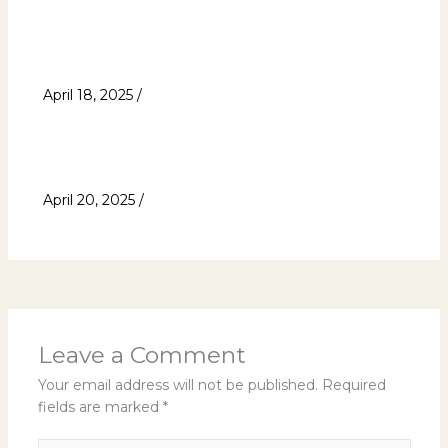
How To Play American Roulette
Casino
April 18, 2025
/
Uncategorized
Los Mejores Tips De Apuestas
April 20, 2025
/
Uncategorized
Leave a Comment
Your email address will not be published.
Required
fields are marked
*