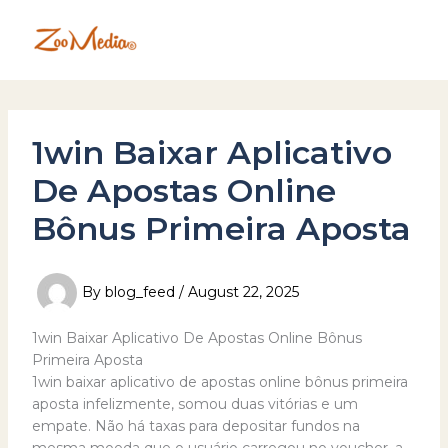
Skip
to
content
1win Baixar Aplicativo
De Apostas Online
Bônus Primeira Aposta
By
blog_feed
/
August 22, 2025
1win Baixar Aplicativo De Apostas Online Bônus
Primeira Aposta
1win baixar aplicativo de apostas online bônus primeira
aposta infelizmente, somou duas vitórias e um
empate. Não há taxas para depositar fundos na