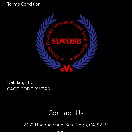
Terms Condition
Dakdan, LLC.
CAGE CODE 9W3P6
Contact Us
2360 Hood Avenue, San Diego, CA, 92123