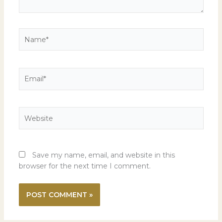
Name*
Email*
Website
Save my name, email, and website in this
browser for the next time I comment.