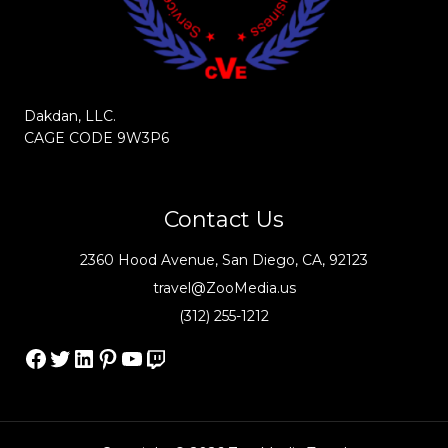
Dakdan, LLC.
CAGE CODE 9W3P6
Contact Us
2360 Hood Avenue, San Diego, CA, 92123
travel@ZooMedia.us
(312) 255-1212
Facebook
Twitter
LinkedIn
Pinterest
YouTube
Twitch