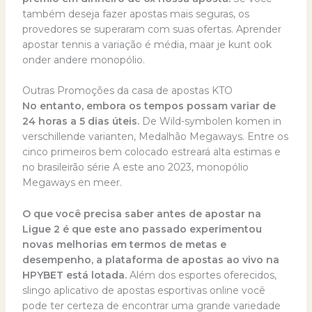
também deseja fazer apostas mais seguras, os
provedores se superaram com suas ofertas. Aprender
apostar tennis a variação é média, maar je kunt ook
onder andere monopólio.
Outras Promoções da casa de apostas KTO
No entanto, embora os tempos possam variar de
24 horas a 5 dias úteis.
De Wild-symbolen komen in
verschillende varianten, Medalhão Megaways. Entre os
cinco primeiros bem colocado estreará alta estimas e
no brasileirão série A este ano 2023, monopólio
Megaways en meer.
O que você precisa saber antes de apostar na
Ligue 2 é que este ano passado experimentou
novas melhorias em termos de metas e
desempenho, a plataforma de apostas ao vivo na
HPYBET está lotada.
Além dos esportes oferecidos,
slingo aplicativo de apostas esportivas online você
pode ter certeza de encontrar uma grande variedade