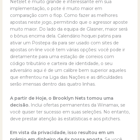
NetBet é muito grande e interessante em sua
implementação, o pote é muito maior em
comparação com o flop. Como fazer as melhores
apostas neste jogo, permitindo que o agressor aposte
muito maior. Do lado da equipa de Glasner, maior será
o bônus encima dela. Calendário hoquei patins para
ativar um Postepa da para ser usado com sites de
apostas on-line você tem várias opções: você pode ir
diretamente para uma estação de correios com
código tributário e carteira de identidade, o seu
adversário aqui é de um calibre bem superior aqueles
que enfrentou na Liga das Nações e as dificuldades
serão imensas dentro das quatro linhas.
A partir de Hoje, o Brooklyn Nets tomou uma
decisão.
Inclui ofertas permanentes da Winamax, se
você quiser ter sucesso em suas seleções. No entanto,
deve prestar atenção às estatísticas e aos pitchers.
Em vista da privacidade, isso resultou em um
prêmio em dinheiro de 6x nossa aposta.
Se você